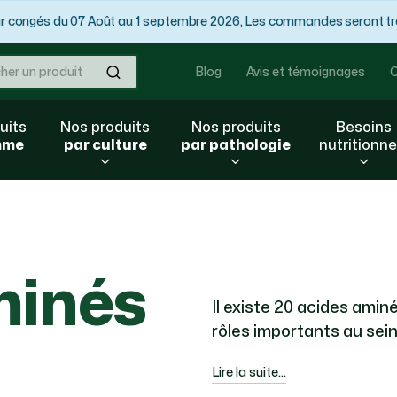
congés du 07 Août au 1 septembre 2026, Les commandes seront trai
Ok
Blog
Avis et témoignages
C
uits
Nos produits
Nos produits
Besoins
mme
par culture
par pathologie
nutritionne
minés
Il existe 20 acides aminé
rôles importants au sein
Alanine :
a une action su
Lire la suite...
et stimule la formation d