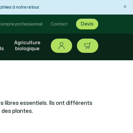
×
tées à notre retour.
Devis
ompte professionnel
Contact
Agriculture
Se connecter
article / 0,00 €
ls
biologique
s libres essentiels. Ils ont différents
 des plantes.
r la vitesse de croissance des plantes
e la chlorophylle. Cet acide aminé fait