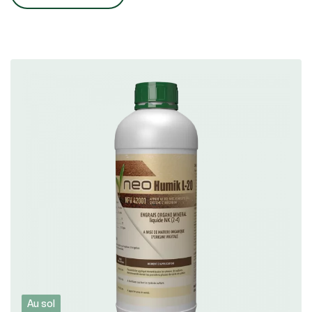
en eau.
Elles jouent un rôle fondamental pour les
autres compartiments de l’environnement
en participant au maintien de la qualité de
l’eau par leur forte capacité de rétention
des polluants organiques (pesticides,
hydrocarbures…) et minéraux (éléments
traces métalliques).
Elles influencent également la qualité de
l’air, par le stockage de l’émission de gaz à
effet de serre. Elles ont un rôle de puits ou
d’émetteur de carbone (principalement
sous forme de CO2). Certains
changements d’usages des pratiques
agricoles favorisent le stockage du
carbone dans les sols (conversion de
Au sol