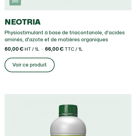
Bio
aux composés organiques intermédiaires
issus de l’activité de la biomasse
NEOTRIA
microbienne, ils sont appelés produits
transitoires (évolution de la matière
Physiostimulant à base de triacontanole, d'acides
organique fraîche), elles composent les
aminés, d'azote et de matières organiques
MO facilement décomposables.
60,00 €
66,00 €
HT / 1L
TTC / 1L
Des composés organiques stabilisés (« MO
stable »), représentés par les matières
Voir ce produit
humiques ou humus proviennent de
l’évolution des matières précédentes. La
partie humus représente 70 à 90% de
l’ensemble.
Dans le sol, les matières organiques assument
de nombreuses fonctions agronomiques et
environnementales :