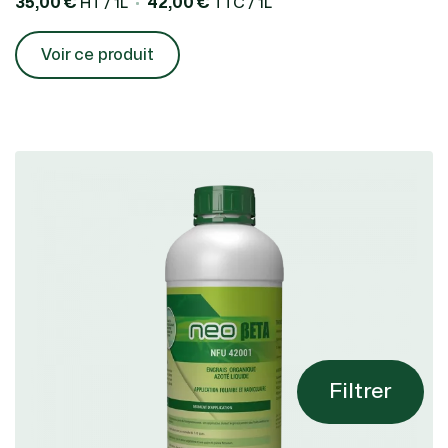
35,00 €
42,00 €
HT / 1L
TTC / 1L
Voir ce produit
Filtrer