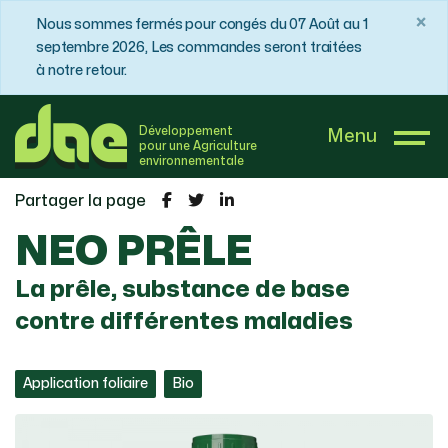
×
Nous sommes fermés pour congés du 07 Août au 1
septembre 2026, Les commandes seront traitées
à notre retour.
DAE France
Boutique
Substances de base
Développement
Menu
NEO PRÊLE
pour une Agriculture
environnementale
Partager la page
NEO PRÊLE
La prêle, substance de base
contre différentes maladies
Application foliaire
Bio