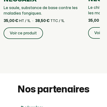
Le chitos
Le saule, substance de base contre les
les malad
maladies fongiques.
35,00 €
35,00 €
38,50 €
HT
HT / 1L
TTC / 1L
Voir ce
Voir ce produit
Nos partenaires