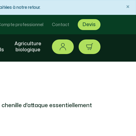
×
tées à notre retour.
Devis
ompte professionnel
Contact
Agriculture
Se connecter
article / 0,00 €
ls
biologique
a chenille d’attaque essentiellement