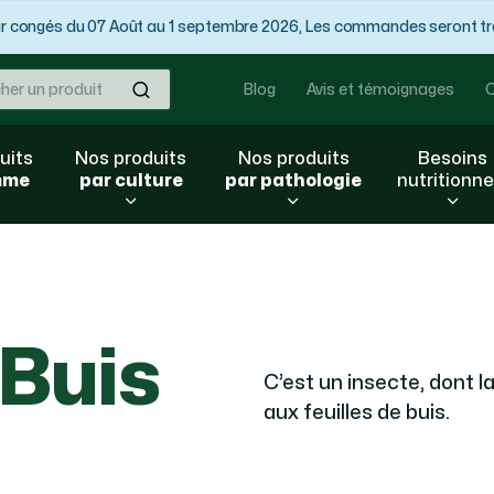
congés du 07 Août au 1 septembre 2026, Les commandes seront trai
Ok
Blog
Avis et témoignages
C
uits
Nos produits
Nos produits
Besoins
mme
par culture
par pathologie
nutritionne
 Buis
C’est un insecte, dont l
aux feuilles de buis.