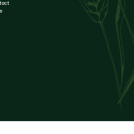
tact
s