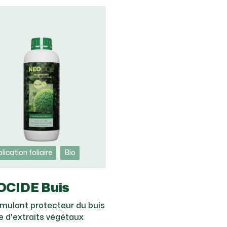
lication foliaire
Bio
CIDE Buis
imulant protecteur du buis
e d'extraits végétaux