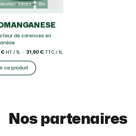
lication foliaire
Bio
OMANGANESE
cteur de carences en
anèse
 €
31,90 €
HT / 1L
TTC / 1L
ir ce produit
Nos partenaires