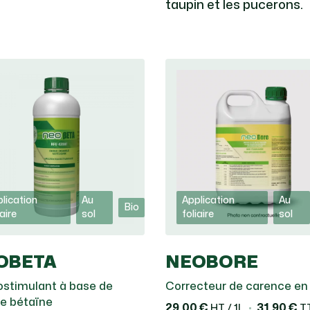
taupin et les pucerons.
lication
Au
Application
Au
Bio
iaire
sol
foliaire
sol
OBETA
NEOBORE
ostimulant à base de
Correcteur de carence en
ne bétaïne
29,00 €
31,90 €
HT / 1L
TT