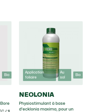
Application
Au
Bio
Bio
foliaire
sol
NEOLONIA
 Bore
Physiostimulant à base
d'ecklonia maxima, pour un
C / 1L