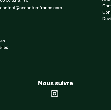
05 56 62 87 70
Com
contact@neonaturefrance.com
Con
Devi
les
lles
Nous suivre
Instagram