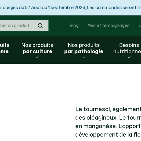
congés du 07 Août au 1 septembre 2026, Les commandes seront trai
Ok
Blog
Avis et témoignages
C
uits
Nos produits
Nos produits
Besoins
mme
par culture
par pathologie
nutritionne
Le tournesol, également 
des oléagineux. Le tourn
en manganèse. L’apport 
développement de la fle