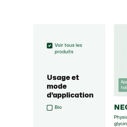
Voir tous les
produits
Usage et
App
mode
fol
d’application
NE
Bio
Physi
glyci