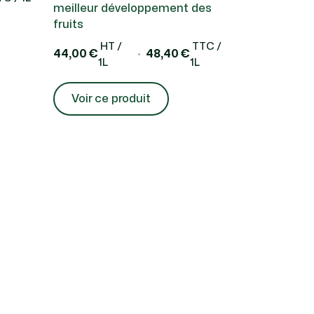
meilleur développement des
fruits
HT /
TTC /
44,00 €
48,40 €
1L
1L
Voir ce produit