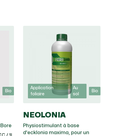
Application
Au
Bio
Bio
foliaire
sol
NEOLONIA
 Bore
Physiostimulant à base
d'ecklonia maxima, pour un
C / 1L