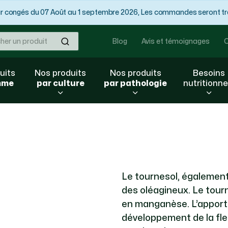
congés du 07 Août au 1 septembre 2026, Les commandes seront trai
Ok
Blog
Avis et témoignages
C
uits
Nos produits
Nos produits
Besoins
mme
par culture
par pathologie
nutritionne
Le tournesol, également 
des oléagineux. Le tourn
en manganèse. L’apport 
développement de la fle