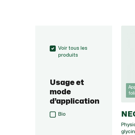
Voir tous les
produits
Usage et
App
mode
fol
d’application
NE
Bio
Physi
glyci