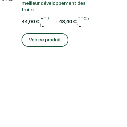
meilleur développement des
fruits
HT /
TTC /
44,00 €
48,40 €
1L
1L
Voir ce produit