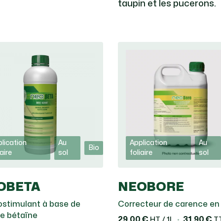
taupin et les pucerons.
lication
Au
Application
Au
Bio
iaire
sol
foliaire
sol
OBETA
NEOBORE
ostimulant à base de
Correcteur de carence en
ne bétaïne
29,00 €
31,90 €
HT / 1L
TT