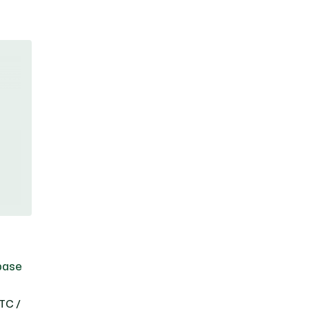
base
TC /