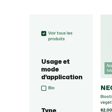
Voir tous les
produits
Usage et
App
mode
fol
d’application
NE
Bio
Biost
végé
Type
62,00