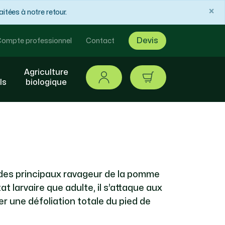
×
tées à notre retour.
Devis
ompte professionnel
Contact
Agriculture
Se connecter
article / 0,00 €
ls
biologique
n des principaux ravageur de la pomme
tat larvaire que adulte, il s’attaque aux
er une défoliation totale du pied de