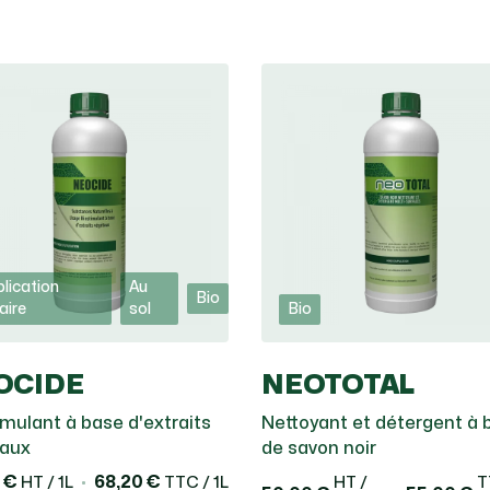
lication
Au
Bio
iaire
sol
Bio
OCIDE
NEOTOTAL
imulant à base d'extraits
Nettoyant et détergent à 
taux
de savon noir
 €
68,20 €
HT / 1L
TTC / 1L
HT /
T