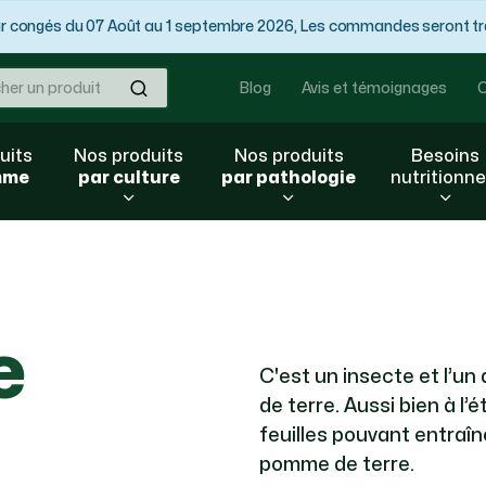
congés du 07 Août au 1 septembre 2026, Les commandes seront trai
Ok
Blog
Avis et témoignages
C
uits
Nos produits
Nos produits
Besoins
mme
par culture
par pathologie
nutritionne
e
C'est un insecte et l’u
de terre. Aussi bien à l’é
feuilles pouvant entraîn
pomme de terre.