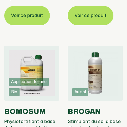
Voir ce produit
Voir ce produit
Application foliaire
Bio
Au sol
BOMOSUM
BROGAN
Physiofortifiant à base
Stimulant du sol à base