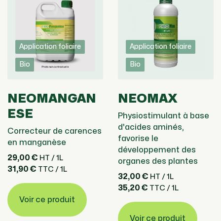
Application foliaire
Application foliaire
Bio
Bio
NEOMANGAN
NEOMAX
ESE
Physiostimulant à base
d'acides aminés,
Correcteur de carences
favorise le
en manganèse
développement des
29,00 €
HT / 1L
organes des plantes
31,90 €
TTC / 1L
32,00 €
HT / 1L
35,20 €
TTC / 1L
Voir ce produit
Voir ce produit