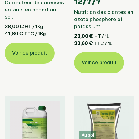
12/7/7
Correcteur de carences
en zinc, en apport au
Nutrition des plantes en
sol.
azote phosphore et
38,00 €
potassium
HT / 1Kg
41,80 €
TTC / 1Kg
28,00 €
HT / 1L
33,60 €
TTC / 1L
Voir ce produit
Voir ce produit
Au sol