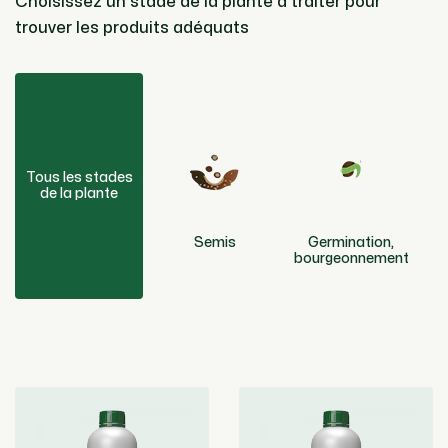
Choisissez un stade de la plante à traiter pour
trouver les produits adéquats
Tous les stades
de la plante
Semis
Germination,
D
bourgeonnement