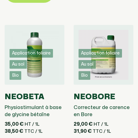
Application foliaire
Application foliaire
Au sol
Au sol
Bio
Bio
NEOBETA
NEOBORE
Physiostimulant à base
Correcteur de carence
de glycine bétaïne
en Bore
35,00 €
29,00 €
HT / 1L
HT / 1L
38,50 €
31,90 €
TTC / 1L
TTC / 1L