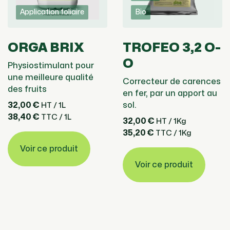
Application foliaire
Bio
ORGA BRIX
TROFEO 3,2 O-
O
Physiostimulant pour
une meilleure qualité
Correcteur de carences
des fruits
en fer, par un apport au
32,00 €
sol.
HT / 1L
38,40 €
TTC / 1L
32,00 €
HT / 1Kg
35,20 €
TTC / 1Kg
Voir ce produit
Voir ce produit