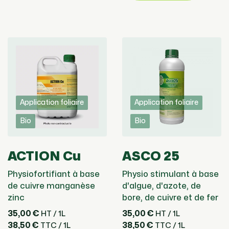
Application foliaire
Application foliaire
Bio
Bio
ACTION Cu
ASCO 25
Physiofortifiant à base
Physio stimulant à base
de cuivre manganèse
d'algue, d'azote, de
zinc
bore, de cuivre et de fer
35,00 €
35,00 €
HT / 1L
HT / 1L
38,50 €
38,50 €
TTC / 1L
TTC / 1L