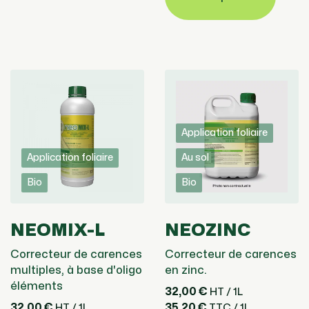
Application foliaire
Application foliaire
Au sol
Bio
Bio
NEOMIX-L
NEOZINC
Correcteur de carences
Correcteur de carences
multiples, à base d'oligo
en zinc.
éléments
32,00 €
HT / 1L
32,00 €
35,20 €
HT / 1L
TTC / 1L