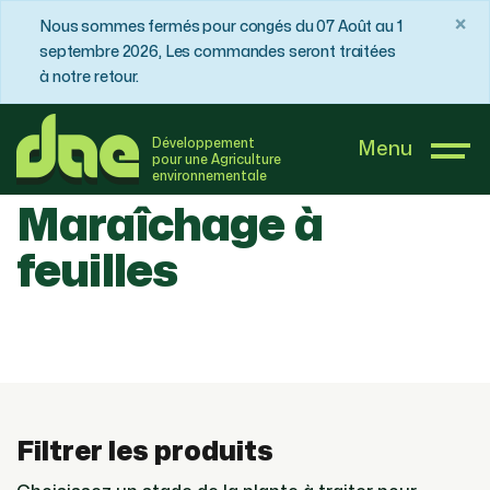
×
Nous sommes fermés pour congés du 07 Août au 1
septembre 2026, Les commandes seront traitées
à notre retour.
DAE France
Boutique
Maraîchage à feuilles
Développement
Menu
pour une Agriculture
environnementale
Maraîchage à
feuilles
Filtrer les produits