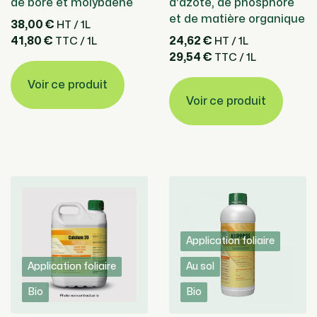
de bore et molybdène
d'azote, de phosphore
et de matière organique
38,00 €
HT / 1L
41,80 €
24,62 €
TTC / 1L
HT / 1L
29,54 €
TTC / 1L
Voir ce produit
Voir ce produit
Application foliaire
Application foliaire
Au sol
Bio
Bio