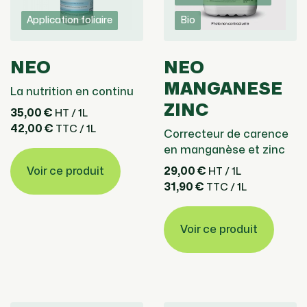
Application foliaire
Bio
NEO
NEO
MANGANESE
La nutrition en continu
ZINC
35,00 €
HT / 1L
42,00 €
TTC / 1L
Correcteur de carence
en manganèse et zinc
Voir ce produit
29,00 €
HT / 1L
31,90 €
TTC / 1L
Voir ce produit