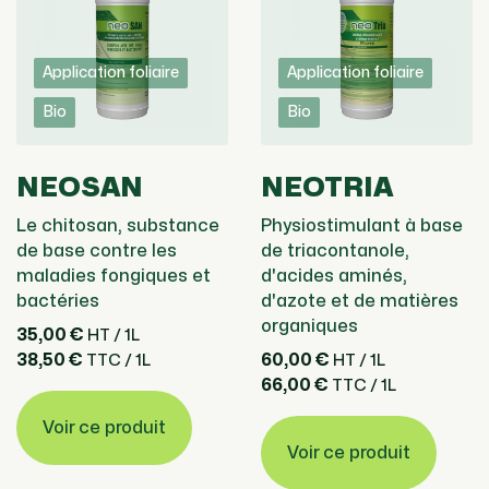
Application foliaire
Application foliaire
Bio
Bio
NEOSAN
NEOTRIA
Le chitosan, substance
Physiostimulant à base
de base contre les
de triacontanole,
maladies fongiques et
d'acides aminés,
bactéries
d'azote et de matières
organiques
35,00 €
HT / 1L
38,50 €
60,00 €
TTC / 1L
HT / 1L
66,00 €
TTC / 1L
Voir ce produit
Voir ce produit