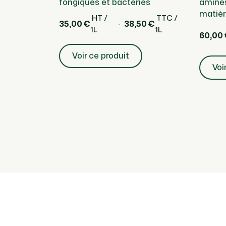
fongiques et bactéries
aminés
matièr
HT /
TTC /
35,00 €
38,50 €
1L
1L
60,00
Voir ce produit
Voi