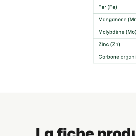
Fer (Fe)
Manganèse (Mn
Molybdène (Mo
Zinc (Zn)
Carbone organ
La fiche prod