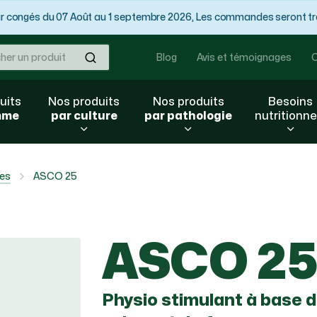
congés du 07 Août au 1 septembre 2026, Les commandes seront trai
Ok
Blog
Avis et témoignages
C
uits
Nos produits
Nos produits
Besoins
mme
par culture
par pathologie
nutritionne
les
ASCO 25
ASCO 2
Physio stimulant à base d