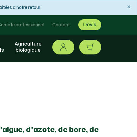
×
tées à notre retour.
Devis
ompte professionnel
Contact
Agriculture
Se connecter
article / 0,00 €
ls
biologique
5
'algue, d'azote, de bore, de