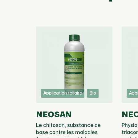
Application foliaire
Bio
Appl
NEOSAN
NEO
Le chitosan, substance de
Physio
base contre les maladies
triaco