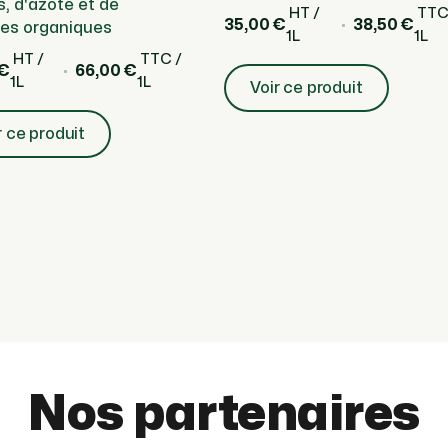
, d'azote et de
HT /
TTC
35,00 €
38,50 €
es organiques
1L
1L
HT /
TTC /
 €
66,00 €
1L
1L
Voir ce produit
r ce produit
Nos partenaires