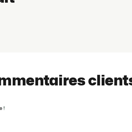
ommentaires client
e
!