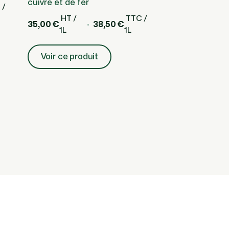
cuivre et de fer
 /
HT /
TTC /
35,00 €
38,50 €
1L
1L
Voir ce produit