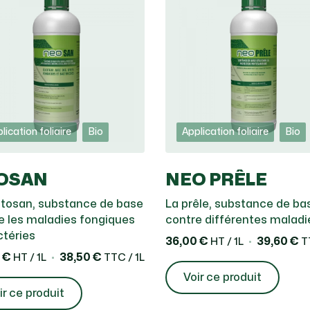
lication foliaire
Bio
Application foliaire
Bio
OSAN
NEO PRÊLE
itosan, substance de base
La prêle, substance de ba
e les maladies fongiques
contre différentes maladi
ctéries
36,00 €
39,60 €
HT / 1L
TT
 €
38,50 €
HT / 1L
TTC / 1L
Voir ce produit
ir ce produit