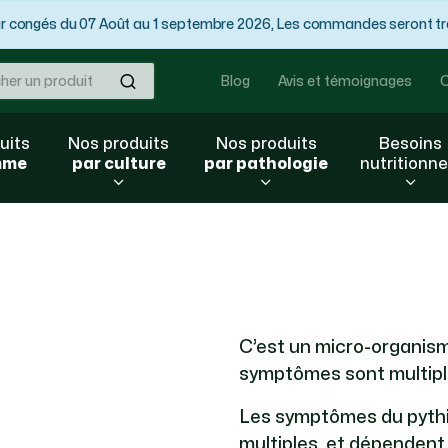
congés du 07 Août au 1 septembre 2026, Les commandes seront trai
Ok
Blog
Avis et témoignages
C
uits
Nos produits
Nos produits
Besoins
mme
par culture
par pathologie
nutritionne
C’est un micro-organism
symptômes sont multiple
Les symptômes du pythi
multiples, et dépendent 