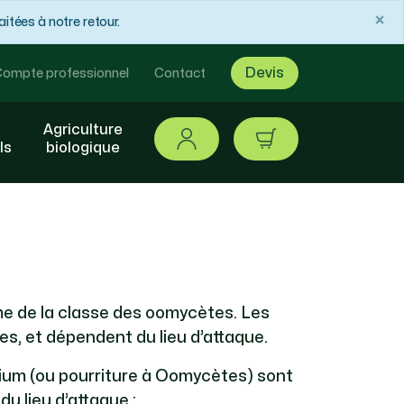
×
tées à notre retour.
Devis
ompte professionnel
Contact
Agriculture
Se connecter
article / 0,00 €
ls
biologique
e de la classe des oomycètes. Les
s, et dépendent du lieu d’attaque.
um (ou pourriture à Oomycètes) sont
du lieu d’attaque :