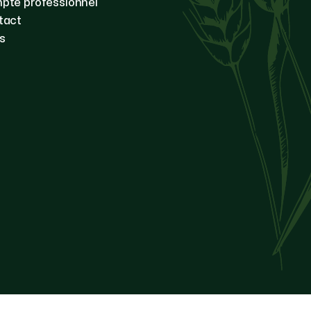
pte professionnel
tact
s