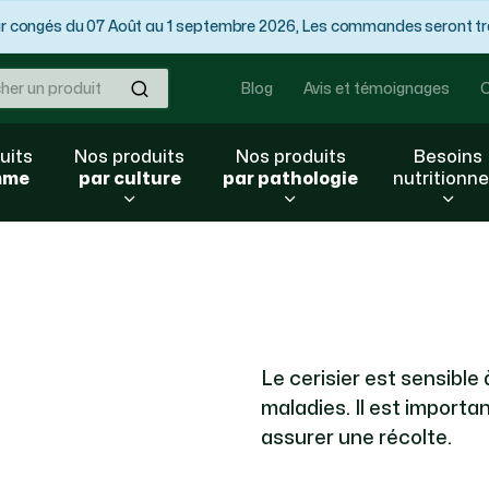
congés du 07 Août au 1 septembre 2026, Les commandes seront trai
Ok
Blog
Avis et témoignages
C
uits
Nos produits
Nos produits
Besoins
mme
par culture
par pathologie
nutritionne
Le cerisier est sensible
maladies. Il est importa
assurer une récolte.