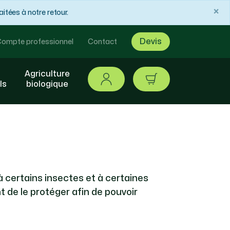
×
tées à notre retour.
Devis
ompte professionnel
Contact
Agriculture
Se connecter
article / 0,00 €
ls
biologique
 à certains insectes et à certaines
nt de le protéger afin de pouvoir