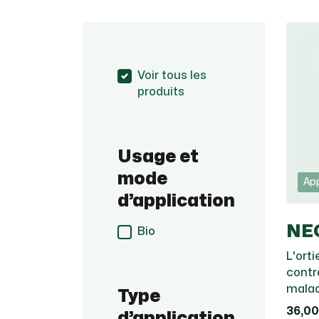
Voir tous les
produits
Usage et
mode
App
d’application
NE
Bio
L'ort
contr
malad
Type
36,00
d’application