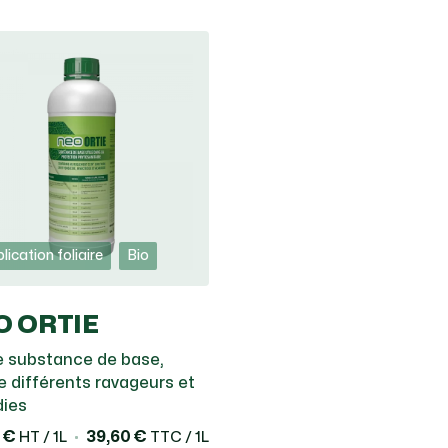
lication foliaire
Bio
O ORTIE
ie substance de base,
e différents ravageurs et
ies
 €
39,60 €
HT / 1L
TTC / 1L