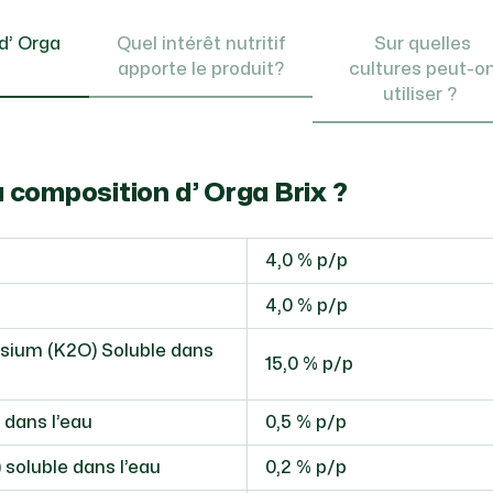
d’ Orga
Quel intérêt nutritif
Sur quelles
 ?
apporte le produit?
cultures peut-o
utiliser ?
st la composition d’ Orga
4,0 % p/p
4,0 % p/p
sium (K2O) Soluble dans
15,0 % p/p
 dans l’eau
0,5 % p/p
 soluble dans l’eau
0,2 % p/p