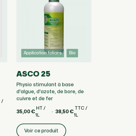
Application foliaire
Bio
ASCO 25
Physio stimulant à base
d'algue, d'azote, de bore, de
cuivre et de fer
 /
HT /
TTC /
35,00 €
38,50 €
1L
1L
Voir ce produit