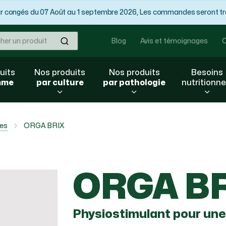
congés du 07 Août au 1 septembre 2026, Les commandes seront trai
Ok
Blog
Avis et témoignages
C
uits
Nos produits
Nos produits
Besoins
mme
par culture
par pathologie
nutritionne
les
ORGA BRIX
ORGA B
Physiostimulant pour une 