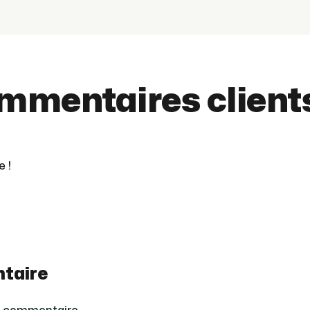
ommentaires client
e
!
taire