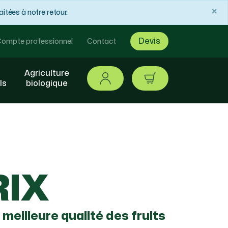
×
tées à notre retour.
Devis
ompte professionnel
Contact
Agriculture
Se connecter
article / 0,00 €
ls
biologique
RIX
meilleure qualité des fruits