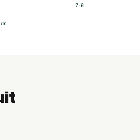
7-8
ids
uit