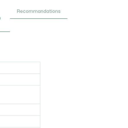
Recommandations
n
 Brix ?