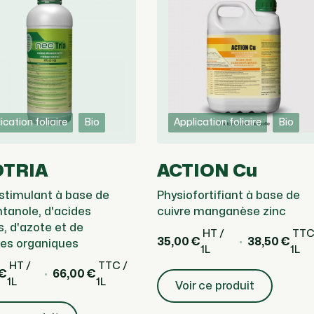
ication foliaire
Bio
Application foliaire
Bio
TRIA
ACTION Cu
stimulant à base de
Physiofortifiant à base de
ntanole, d'acides
cuivre manganèse zinc
, d'azote et de
HT /
TTC
35,00 €
38,50 €
es organiques
1L
1L
HT /
TTC /
 €
66,00 €
1L
1L
Voir ce produit