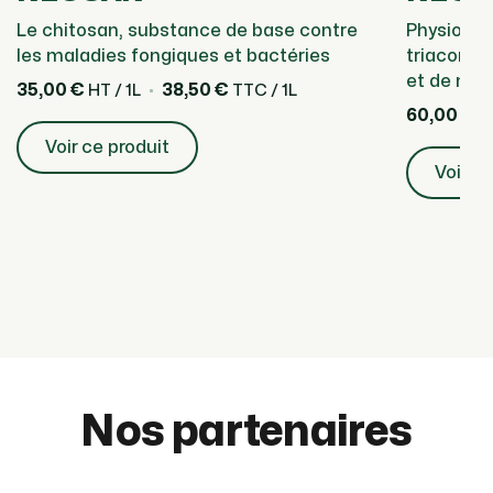
Le chitosan, substance de base contre
Physiosti
les maladies fongiques et bactéries
triaconta
et de mat
35,00 €
38,50 €
HT / 1L
TTC / 1L
60,00 €
HT
Voir ce produit
Voir ce
Nos partenaires