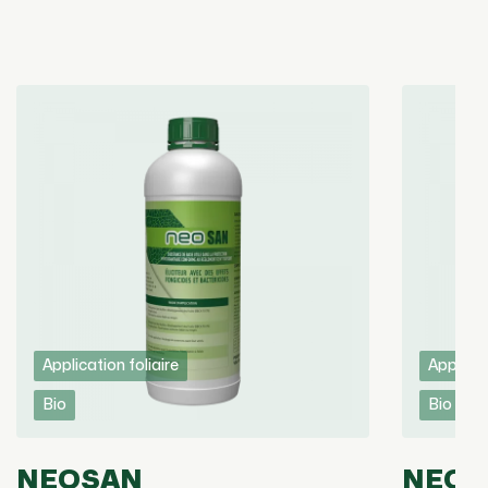
Application foliaire
Applicat
Bio
Bio
NEOSAN
NEOT