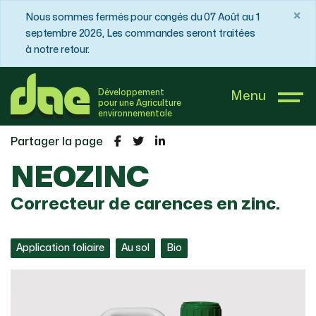
×
Nous sommes fermés pour congés du 07 Août au 1
septembre 2026, Les commandes seront traitées
à notre retour.
DAE France
Boutique
Maraîchage à feuilles
Développement
Menu
NEOZINC
pour une Agriculture
environnementale
Partager la page
NEOZINC
Correcteur de carences en zinc.
Application foliaire
Au sol
Bio