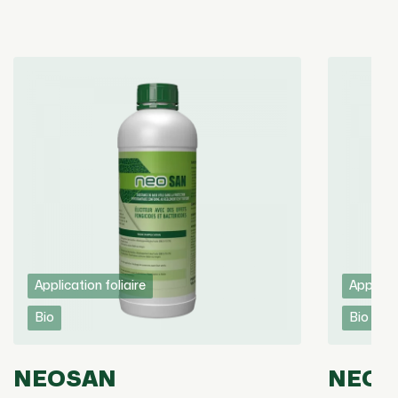
Application foliaire
Applicat
Bio
Bio
NEOSAN
NEOT