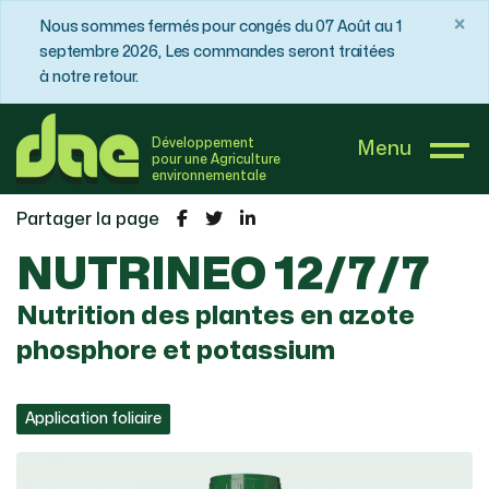
×
Nous sommes fermés pour congés du 07 Août au 1
septembre 2026, Les commandes seront traitées
à notre retour.
DAE France
Boutique
Maraîchage à feuilles
Développement
Menu
NUTRINEO 12/7/7
pour une Agriculture
environnementale
Partager la page
NUTRINEO 12/7/7
Nutrition des plantes en azote
phosphore et potassium
Application foliaire