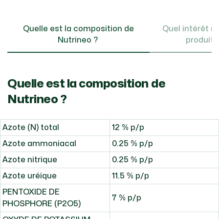
Quelle est la composition de
Quel intérêt nu
Nutrineo ?
produit 
Quelle est la composition de
Nutrineo ?
Azote (N) total
12 % p/p
Azote ammoniacal
0.25 % p/p
Azote nitrique
0.25 % p/p
Azote uréique
11.5 % p/p
PENTOXIDE DE
7 % p/p
PHOSPHORE (P2O5)