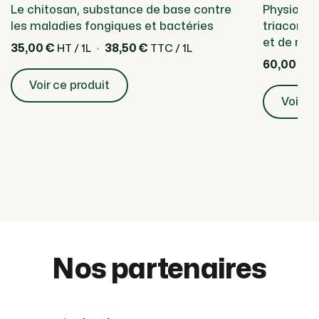
Le chitosan, substance de base contre
Physiosti
les maladies fongiques et bactéries
triaconta
et de mat
35,00 €
38,50 €
HT / 1L
TTC / 1L
60,00 €
HT
Voir ce produit
Voir ce
Nos partenaires