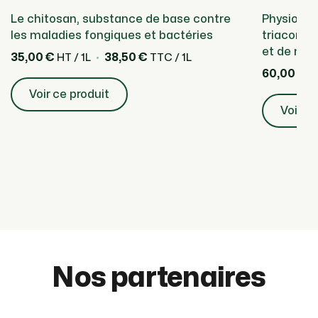
Le chitosan, substance de base contre
Physiosti
les maladies fongiques et bactéries
triaconta
et de mat
35,00 €
38,50 €
HT / 1L
TTC / 1L
60,00 €
HT
Voir ce produit
Voir ce
Nos partenaires