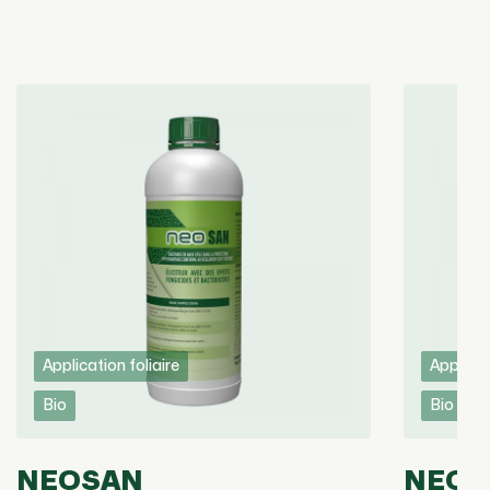
Application foliaire
Applicat
Bio
Bio
NEOSAN
NEOT