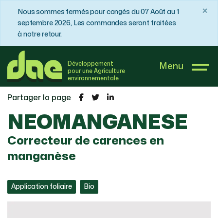
×
Nous sommes fermés pour congés du 07 Août au 1
septembre 2026, Les commandes seront traitées
à notre retour.
DAE France
Boutique
Maraîchage à feuilles
Développement
Menu
NEOMANGANESE
pour une Agriculture
environnementale
Partager la page
NEOMANGANESE
Correcteur de carences en
manganèse
Application foliaire
Bio