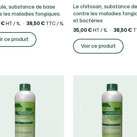
Les substances de base 
Le chitosan, substance d
ule, substance de base
naturelles, ayant des ef
contre les maladies fongi
e les maladies fongiques.
bactéricide sur les plan
et bactéries
 €
38,50 €
HT / 1L
TTC / 1L
l’utilisateur et l’enviro
35,00 €
38,50 €
HT / 1L
TT
ir ce produit
Voir ce produit