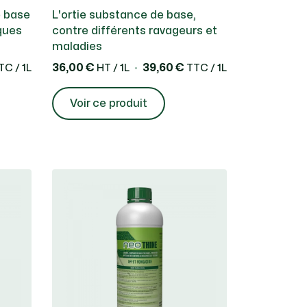
sont donc des produits d’origine
e base
L'ortie substance de base,
fets fongicide et/ou insecticide et/ou
ques
contre différents ravageurs et
tes et n’ayant aucun risque pour
maladies
nnement.
36,00 €
39,60 €
C / 1L
HT / 1L
TTC / 1L
Voir ce produit