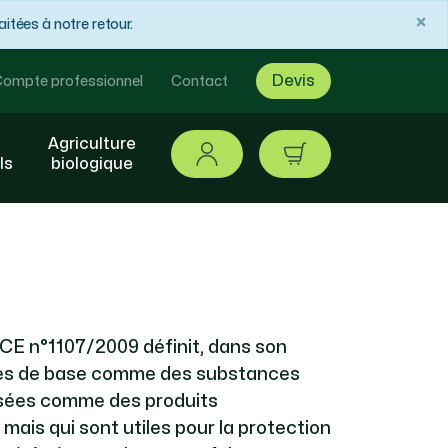
×
tées à notre retour.
Devis
ompte professionnel
Contact
Agriculture
Se connecter
article / 0,00 €
ls
biologique
CE n°1107/2009 définit, dans son
nces de base comme des substances
isées comme des produits
ais qui sont utiles pour la protection