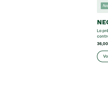
App
NE
La pr
contr
36,00
Vo