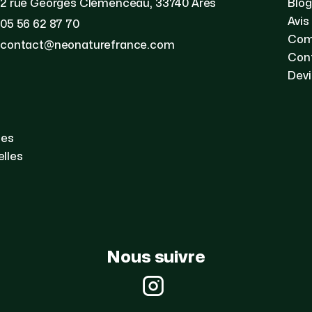
2 rue Georges Clémenceau, 33740 Arès
Blog
Avis
05 56 62 87 70
Com
contact@neonaturefrance.com
Con
Devi
les
lles
Nous suivre
Instagram