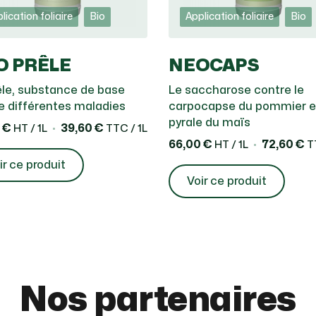
lication foliaire
Bio
Application foliaire
Bio
O PRÊLE
NEOCAPS
êle, substance de base
Le saccharose contre le
e différentes maladies
carpocapse du pommier et
pyrale du maïs
 €
39,60 €
HT / 1L
TTC / 1L
66,00 €
72,60 €
HT / 1L
TT
ir ce produit
Voir ce produit
Nos partenaires