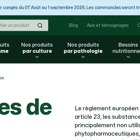
congés du 07 Août au 1 septembre 2026, Les commandes seront trai
Ok
Blog
Avis et témoignages
C
uits
Nos produits
Nos produits
Besoins
mme
par culture
par pathologie
nutritionne
se
es de
Le règlement européen 
article 23, les substa
principalement non util
phytopharmaceutiques, m