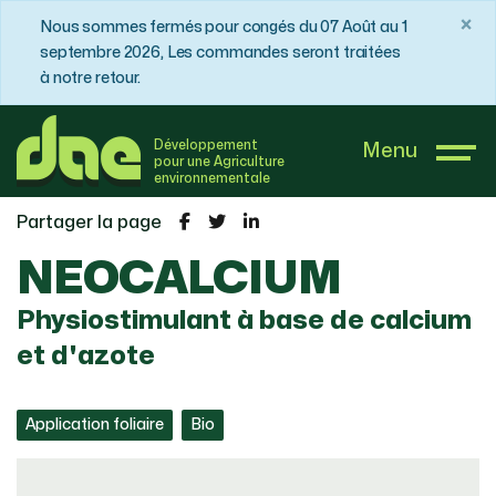
×
Nous sommes fermés pour congés du 07 Août au 1
septembre 2026, Les commandes seront traitées
à notre retour.
DAE France
Boutique
Physiostimulants
Développement
Menu
NEOCALCIUM
pour une Agriculture
environnementale
Partager la page
NEOCALCIUM
Physiostimulant à base de calcium
et d'azote
Application foliaire
Bio