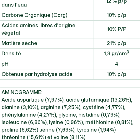
12 % p/p
dans l'eau
Carbone Organique (Corg)
10% p/p
Acides aminés libres d'origine
10% P/P
végétal
Matière sèche
21% p/p
3
Densité
1,3 gr/cm
pH
4
Obtenue par hydrolyse acide
10% p/p
AMINOGRAMME:
Acide aspartique (7,97%), acide glutamique (13,26%),
alanine (3,10%), arginine (7,25%), cystéine (4,77%),
phénylalanine (4,27%), glycine, histidine (0,79%),
isoleucine (6,86%), lysine (0,96%), méthionine (0,81%),
proline (6,62%) sérine (7,69%), tyrosine (1,94%)
thréonine (15,61%) et valine (8,11%)