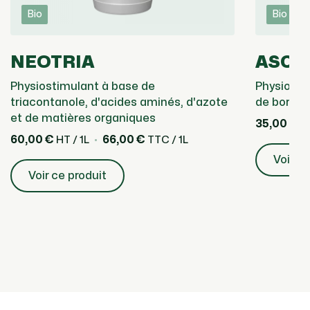
Bio
Bio
NEOTRIA
ASCO
Physiostimulant à base de
Physio sti
triacontanole, d'acides aminés, d'azote
de bore, d
et de matières organiques
35,00 €
HT
60,00 €
66,00 €
HT / 1L
TTC / 1L
Voir ce
Voir ce produit