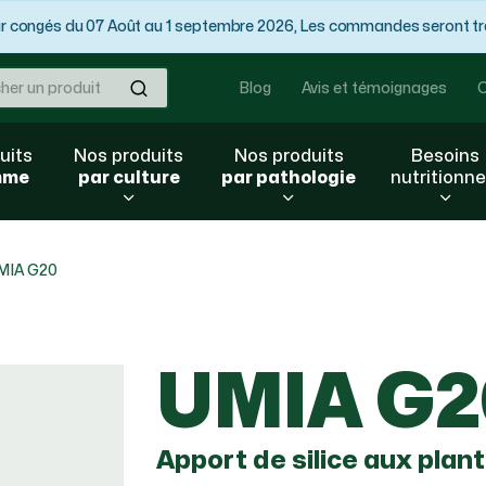
congés du 07 Août au 1 septembre 2026, Les commandes seront trai
Ok
Blog
Avis et témoignages
C
uits
Nos produits
Nos produits
Besoins
mme
par culture
par pathologie
nutritionne
MIA G20
UMIA G2
Apport de silice aux plante