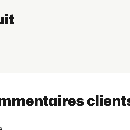
uit
ommentaires client
e
!