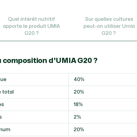
Quel intérêt nutritif
Sur quelles cultures
apporte le produit UMIA
peut-on utiliser Umia
G20 ?
G20 ?
la composition d'UMIA G20 ?
que
40%
 total
20%
es
18%
s
2%
imum
20%