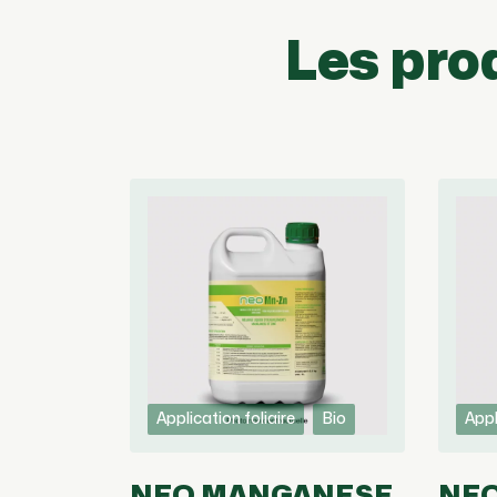
Les pro
Application foliaire
Bio
Appl
NEO MANGANESE
NEO