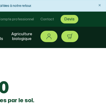
×
tées à notre retour.
Devis
ompte professionnel
Contact
Agriculture
Se connecter
article / 0,00 €
ls
biologique
0
s par le sol.