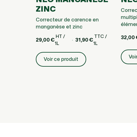
ZINC
Correc
multipl
Correcteur de carence en
éléme
manganèse et zinc
HT /
TTC /
32,00 
29,00 €
31,90 €
1L
1L
Voi
Voir ce produit