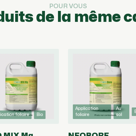
POUR VOUS
duits de la même c
Application
Au
ication foliaire
Bio
foliaire
sol
 MIX Mg
NEOBORE