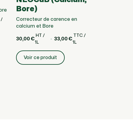
Bore)
ore
Correcteur de carence en
 /
calcium et Bore
HT /
TTC /
30,00 €
33,00 €
1L
1L
Voir ce produit