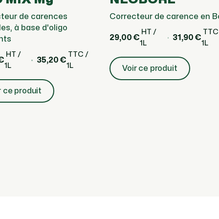
teur de carences
Correcteur de carence en B
es, à base d'oligo
HT /
TTC
29,00 €
31,90 €
nts
1L
1L
HT /
TTC /
€
35,20 €
1L
1L
Voir ce produit
r ce produit