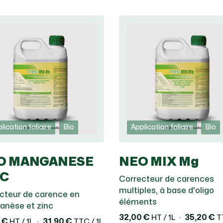
lication foliaire
Bio
Application foliaire
Bio
O MANGANESE
NEO MIX Mg
NC
Correcteur de carences
multiples, à base d'oligo
cteur de carence en
éléments
nèse et zinc
32,00 €
35,20 €
HT / 1L
TT
 €
31,90 €
HT / 1L
TTC / 1L