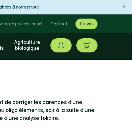
×
tées à notre retour.
Devis
ompte professionnel
Contact
Agriculture
Se connecter
article / 0,00 €
ls
biologique
et de corriger les carences d’une
 oligo éléments, soir à la suite d’une
te à une analyse foliaire.