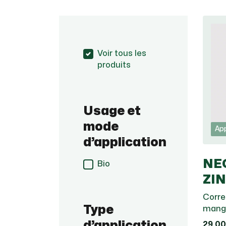
Voir tous les
produits
Usage et
mode
App
d’application
NE
Bio
ZI
Corre
Type
manga
d’application
29,00