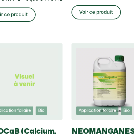
Voir ce produit
ir ce produit
lication foliaire
Bio
Application foliaire
Bio
CaB (Calcium,
NEOMANGANE