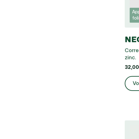
App
fol
NE
Corre
zinc.
32,00
Vo