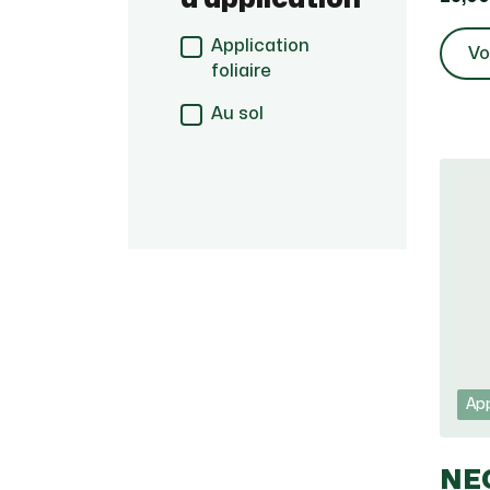
Application
Vo
foliaire
Au sol
App
NEO