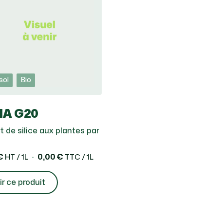
sol
Bio
IA G20
t de silice aux plantes par
€
0,00 €
HT / 1L
TTC / 1L
ir ce produit