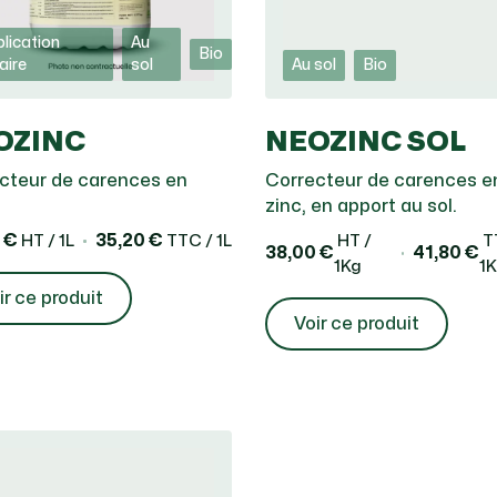
lication
Au
Bio
iaire
sol
Au sol
Bio
OZINC
NEOZINC SOL
cteur de carences en
Correcteur de carences e
zinc, en apport au sol.
 €
35,20 €
HT / 1L
TTC / 1L
HT /
T
38,00 €
41,80 €
1Kg
1
ir ce produit
Voir ce produit