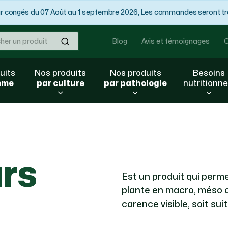
congés du 07 Août au 1 septembre 2026, Les commandes seront trai
Ok
Blog
Avis et témoignages
C
uits
Nos produits
Nos produits
Besoins
mme
par culture
par pathologie
nutritionne
rs
Est un produit qui perm
plante en macro, méso ou
carence visible, soit sui