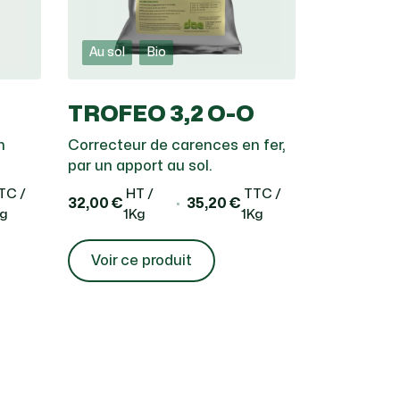
Au sol
Bio
TROFEO 3,2 O-O
n
Correcteur de carences en fer,
par un apport au sol.
TC /
HT /
TTC /
32,00 €
35,20 €
Kg
1Kg
1Kg
Voir ce produit