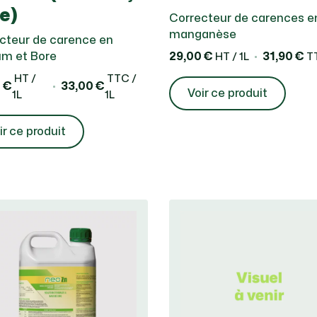
e)
Correcteur de carences e
manganèse
cteur de carence en
um et Bore
29,00 €
31,90 €
HT / 1L
TT
HT /
TTC /
 €
33,00 €
Voir ce produit
1L
1L
ir ce produit