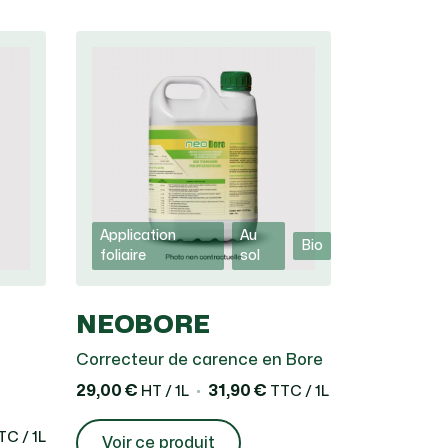
Application
Au
Bio
foliaire
sol
NEOBORE
Correcteur de carence en Bore
29,00 €
31,90 €
HT / 1L
TTC / 1L
C / 1L
Voir ce produit