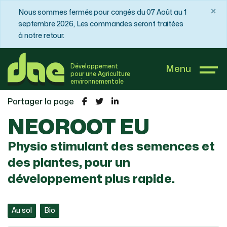
×
Nous sommes fermés pour congés du 07 Août au 1
septembre 2026, Les commandes seront traitées
à notre retour.
DAE France
Boutique
Physiostimulants
Développement
Menu
NEOROOT EU
pour une Agriculture
environnementale
Partager la page
NEOROOT EU
Physio stimulant des semences et
des plantes, pour un
développement plus rapide.
Au sol
Bio