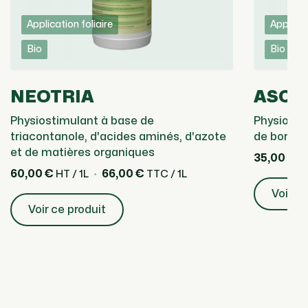
Application foliaire
Applicat
Bio
Bio
NEOTRIA
ASCO
Physiostimulant à base de
Physio sti
triacontanole, d'acides aminés, d'azote
de bore, d
et de matières organiques
35,00 €
HT
60,00 €
66,00 €
HT / 1L
TTC / 1L
Voir ce
Voir ce produit