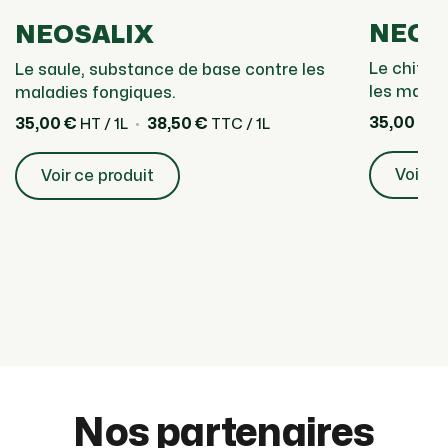
NEOS
NEOSALIX
Le chitos
Le saule, substance de base contre les
les malad
maladies fongiques.
35,00 €
35,00 €
38,50 €
HT
HT / 1L
TTC / 1L
Voir ce
Voir ce produit
Nos partenaires