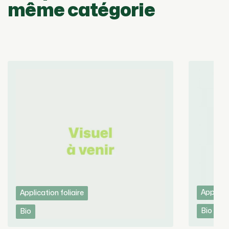
même catégorie
Applicat
Application foliaire
Bio
Bio