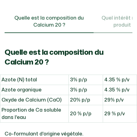
Quelle est la composition du
Quel intérêt nu
Calcium 20 ?
produit C
Quelle est la composition du
Calcium 20 ?
Azote (N) total
3% p/p
4.35 % p/v
Azote organique
3% p/p
4.35 % p/v
Oxyde de Calcium (CaO)
20% p/p
29% p/v
Proportion de Ca soluble
20 % p/p
29 % p/v
dans l’eau
Co-formulant d’origine végétale.