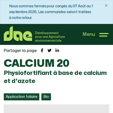
×
Nous sommes fermés pour congés du 07 Août au 1
septembre 2026, Les commandes seront traitées
à notre retour.
DAE France
Boutique
Arboriculture / Fruitier
Développement
Menu
CALCIUM 20
pour une Agriculture
environnementale
Partager la page
CALCIUM 20
Physiofortifiant à base de calcium
et d'azote
Application foliaire
Bio