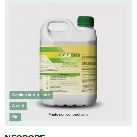
Application foliaire
Au sol
Bio