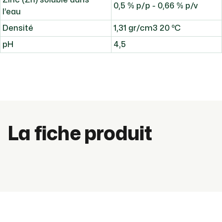
Zinc (Zn) soluble dans
0,5 % p/p - 0,66 % p/v
l’eau
Densité
1,31 gr/cm3 20 ºC
pH
4,5
La fiche produit