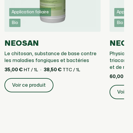
Application foliaire
Applicat
Bio
Bio
NEOSAN
NEOT
Le chitosan, substance de base contre
Physiosti
les maladies fongiques et bactéries
triaconta
et de mat
35,00 €
38,50 €
HT / 1L
TTC / 1L
60,00 €
HT
Voir ce produit
Voir ce