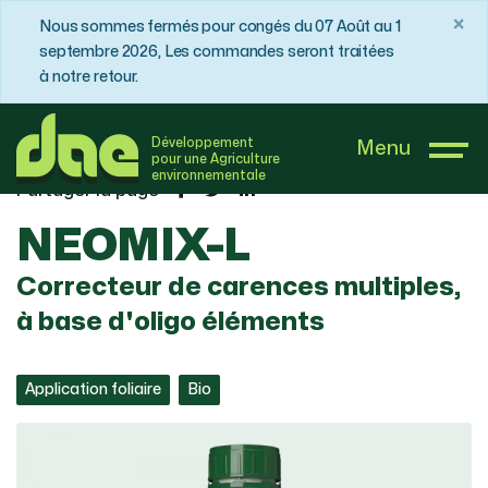
×
Nous sommes fermés pour congés du 07 Août au 1
septembre 2026, Les commandes seront traitées
à notre retour.
DAE France
Boutique
Maraîchage
NEOMIX-L
Développement
Menu
pour une Agriculture
environnementale
Partager la page
NEOMIX-L
Correcteur de carences multiples,
à base d'oligo éléments
Application foliaire
Bio