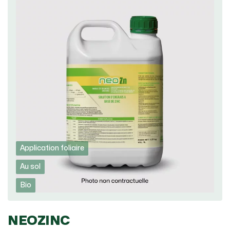
Application foliaire
Au sol
Bio
NEOZINC