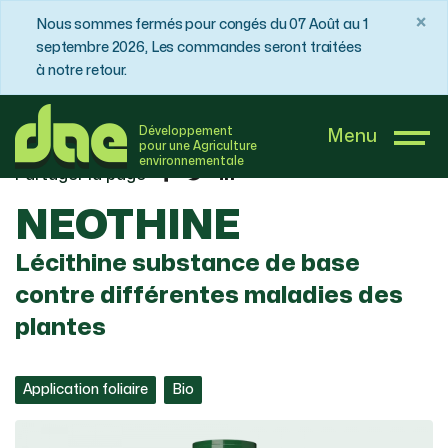
×
Nous sommes fermés pour congés du 07 Août au 1
septembre 2026, Les commandes seront traitées
à notre retour.
DAE France
Boutique
Maraîchage
NEOTHINE
Développement
Menu
pour une Agriculture
environnementale
Partager la page
NEOTHINE
Lécithine substance de base
contre différentes maladies des
plantes
Application foliaire
Bio