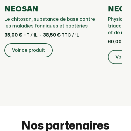
NEOSAN
NEOT
Le chitosan, substance de base contre
Physiosti
les maladies fongiques et bactéries
triaconta
et de mat
35,00 €
38,50 €
HT / 1L
TTC / 1L
60,00 €
HT
Voir ce produit
Voir ce
Nos partenaires