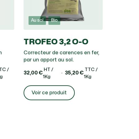
Au sol
Bio
TROFEO 3,2 O-O
n
Correcteur de carences en fer,
par un apport au sol.
TC /
HT /
TTC /
32,00 €
35,20 €
Kg
1Kg
1Kg
Voir ce produit