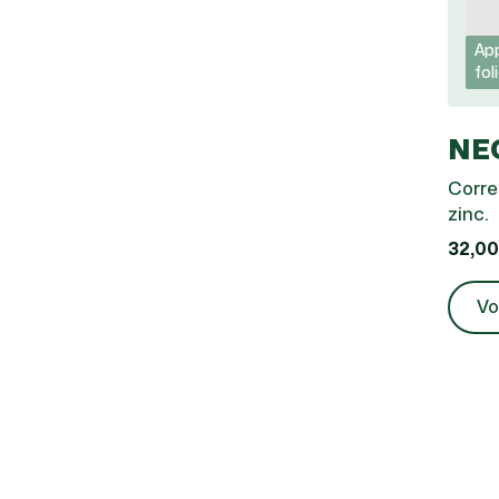
App
fol
NE
Corre
zinc.
32,00
Vo