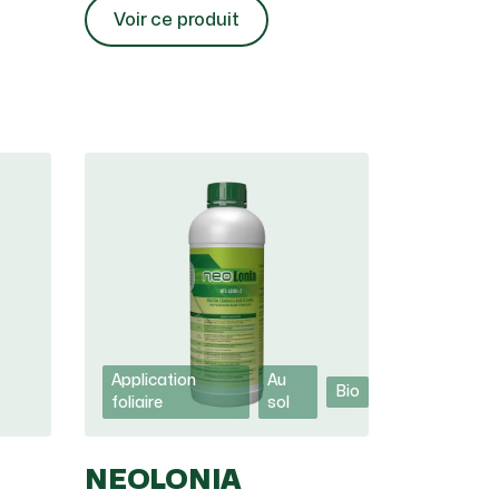
Voir ce produit
Application
Au
Bio
foliaire
sol
NEOLONIA