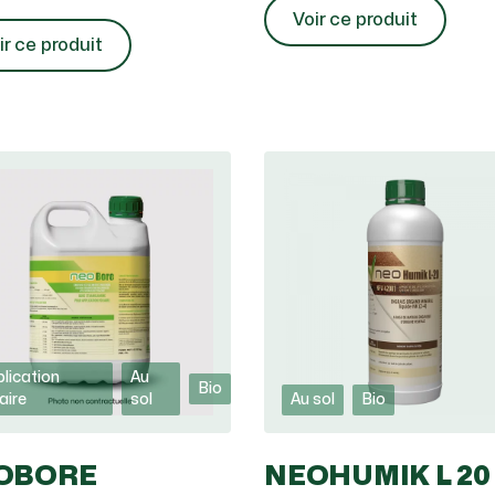
Voir ce produit
ir ce produit
lication
Au
Bio
iaire
sol
Au sol
Bio
OBORE
NEOHUMIK L 20