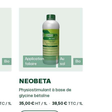
Application
Au
Bio
Bio
foliaire
sol
NEOBETA
Physiostimulant à base de
glycine bétaïne
35,00 €
38,50 €
C / 1L
HT / 1L
TTC / 1L