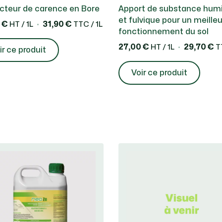
cteur de carence en Bore
Apport de substance hum
et fulvique pour un meilleu
 €
31,90 €
HT / 1L
TTC / 1L
fonctionnement du sol
27,00 €
29,70 €
HT / 1L
TT
ir ce produit
Voir ce produit