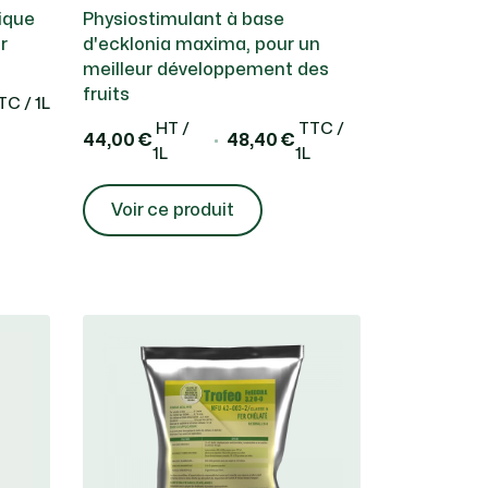
ique
Physiostimulant à base
r
d'ecklonia maxima, pour un
meilleur développement des
fruits
C / 1L
HT /
TTC /
44,00 €
48,40 €
1L
1L
Voir ce produit