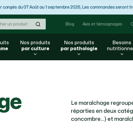
congés du 07 Août au 1 septembre 2026, Les commandes seront trai
Ok
Blog
Avis et témoignages
C
uits
Nos produits
Nos produits
Besoins
mme
par culture
par pathologie
nutritionne
ge
Le maraîchage regroupe
réparties en deux catég
concombre…) et maraîch