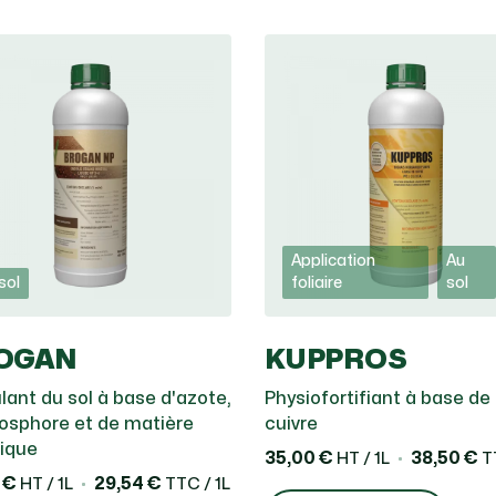
Application
Au
sol
foliaire
sol
OGAN
KUPPROS
lant du sol à base d'azote,
Physiofortifiant à base de
osphore et de matière
cuivre
ique
35,00 €
38,50 €
HT / 1L
TT
 €
29,54 €
HT / 1L
TTC / 1L