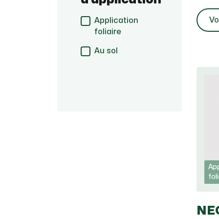
Vo
Application
foliaire
Au sol
App
fol
NE