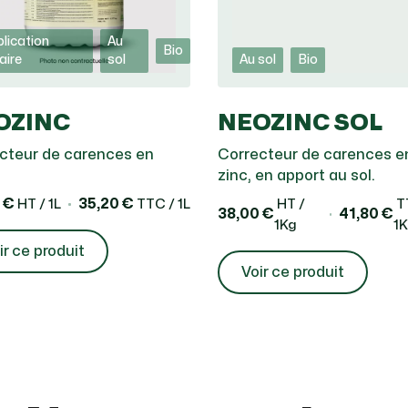
lication
Au
Bio
iaire
sol
Au sol
Bio
OZINC
NEOZINC SOL
cteur de carences en
Correcteur de carences e
zinc, en apport au sol.
 €
35,20 €
HT / 1L
TTC / 1L
HT /
T
38,00 €
41,80 €
1Kg
1
ir ce produit
Voir ce produit