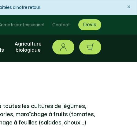
×
tées à notre retour.
Devis
ompte professionnel
Contact
Agriculture
Se connecter
article / 0,00 €
ls
biologique
 toutes les cultures de légumes,
ories, maraîchage à fruits (tomates,
age à feuilles (salades, choux…)