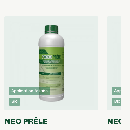
Application foliaire
Applicat
Bio
Bio
NEO PRÊLE
NEOT