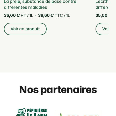
La prêle, substance de base contre
Lécithine
différentes maladies
différent
36,00 €
39,60 €
35,00 €
HT / 1L
TTC / 1L
HT
Voir ce produit
Voir ce
Nos partenaires