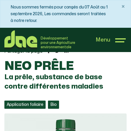
×
Nous sommes fermés pour congés du 07 Août au 1
septembre 2026, Les commandes seront traitées
à notre retour.
DAE France
Boutique
Tomate
NEO PRÊLE
Développement
Menu
pour une Agriculture
environnementale
Partager la page
NEO PRÊLE
La prêle, substance de base
contre différentes maladies
Application foliaire
Bio